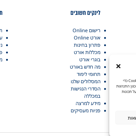
לינקים חשובים
תח
רישום Online
תו
אורט Online
עי
פתרון בחינות
ני
מכללות אורט
פר
בוגרי אורט
מכ
מה חדש באורט
תחומי לימוד
כדי לספק את חוויות המשתמש הטובות ביותר, אנו משתמשים בטכנולוגיות כמו קובצי Cookie כדי
המסלולים שלנו
גון התנהגות
הסדרי הנגישות
ל תכונות
במכללה
מידע למרצה
פניות מעסיקים
אות