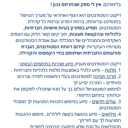
בלימודכם.
אין לי ספק שבחרתם נכון !
דיקנט הסטודנטים הוא הגוף האחראי על מערך הטיפול
בסטודנט וברווחתו, ברמת הפרט וברמת כל קהילת
הסטודנטים.
מסייע בפתרון בעיות אישיות, חברתיות,
כלכליות ובהקצאת מעונות,
תוך קיום קשר הדוק עם הגופים
האקדמיים והמנהליים של המכללה ועם אגודת הסטודנטים.
מטרותיו העיקריות:
קידום רווחת הסטודנטים, הגברת
מודעותם החברתית ושיתופם בחיי הקמפוס והקהילה
.
דיקנט הסטודנטים מעניק
סיוע ושירות בתחומים הבאים
:
1.
מלגות
– סיוע כלכלי באמצעות מלגות כלכליות וחברתיות .
2.
מרכז תמיכה
לסטודנטים בעלי התאמות למידה וצרכים
מיוחדים – המרכז יסייע לך
למימוש הפוטנציאל הגלום בך על מנת שתוכל/י למקסם את
יכולותיך בתחום הלימודי.
3.
עולים חדשים
– סיוע במימוש הזכויות המגיעות לך ממנהל
הסטודנטים.
4.
מילואים
– סיוע בהגשת בקשה לולת"ם , מימוש ההטבות
המגיעות לך עם חזרתך
מהמילואים על מנת שלא תיפגע/י מבחינה לימודית.