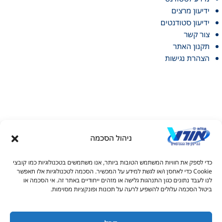
ידיעון מרצים
ידיעון סטודנטים
צור קשר
תקנון האתר
הצהרת נגישות
ניהול הסכמה
דל טקסט
כדי לספק את חוויות המשתמש הטובות ביותר, אנו משתמשים בטכנולוגיות כמו קובצי
דל טקסט
Cookie כדי לאחסן ו/או לגשת למידע על המכשיר. הסכמה לטכנולוגיות אלו תאפשר
© כל הזכויות שמורות למכללות אורט 2026
לנו לעבד נתונים כגון התנהגות גלישה או מזהים ייחודיים באתר זה. אי הסכמה או
ים
ביטול הסכמה עלולים להשפיע לרעה על תכונות ופונקציות מסוימות.
1-700-50-62-72
handasai@admin.ort.org.il