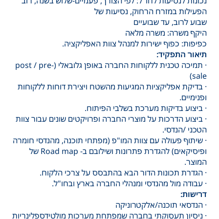
נכונות לנסיעות לחו"ל: לפי הצורך, פעמיים-שלוש בשנה, רוב
הפעילות במזרח הרחוק, נסיעות של
שבוע לרוב, עד שבועיים
היקף משרה: משרה מלאה
כפיפות: כפוף ישירות למנהל צוות האפליקציה.
תיאור התפקיד:
· תמיכה טכנית ללקוחות החברה באופן גלובאלי (post / pre-
sale)
· בדיקת אפליקציות המגיעות מהשטח ויצירת דוחות ללקוחות
ופנימיים.
· ביצוע בדיקות מערכת בשלבי הפיתוח.
· ביצוע הדרכות על מוצרי החברה ופרויקטים שונים עבור צוות
הטכני /הנדסי.
· שיתוף פעולה עם צוות המו"פ (מפתחי תוכנה, מהנדסי חומרה
ופיסיקאים) להגדרת פתרונות ושילובם ב- Road map של
המוצר.
· הגדרת תכונות הדור הבא בהתבסס על צרכי הלקוח.
· עבודה מול מהנדסי ומנהלי החברה בארץ ובחו"ל.
דרישות:
· הנדסאי תוכנה/אלקטרוניקה
· ניסיון תעסוקתי בחברה שמפתחת מערכות מולטידספלינריות