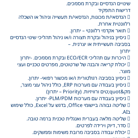
שינויים הנדסיים ובקרת מסמכים.
דרישות התפקיד
 הנדסאי/ת מכונות, הנדסאי/ת תעשייה וניהול או השכלה
רלוונטית אחרת.
 תואר אקדמי רלוונטי – יתרון.
 ניסיון בניהול ובקרת תצורה ו/או ניהול תהליכי שינוי הנדסיים
בסביבה תעשייתית או יצרנית. –
יתרון
 היכרות עם תהליכי ECO/ECR ובקרת מסמכים. -יתרון
 יכולת קריאה והבנה של שרטוטים, מפרטים טכניים ועצי
מוצר.
 ניסיון בסביבה רגולטורית ו/או מכשור רפואי- יתרון.
 ניסיון בעבודה עם מערכות ERP, כולל ניהול עצי מוצר,
מק&quot;טים ורוויזיות. (Priority – יתרון)
 ניסיון בעבודה עם מערכות PLM/PDM- יתרון.
 שליטה גבוהה ביישומי Office, בדגש על Excel, כולל שימוש
בAI.
 שליטה מלאה בעברית ואנגלית טכנית ברמה טובה.
 סדר, דיוק וירידה לפרטים.
 יכולת עבודה בסביבה מרובת משימות וממשקים.