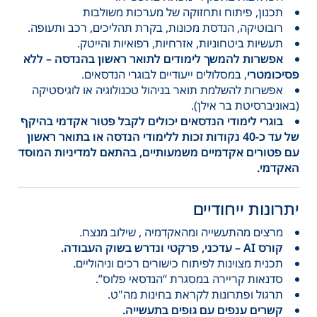
תכנון, פיתוח ותחזוקה של מערכות משולבות
רובוטיקה, הנדסת מכונות, בקרת תהליכים, רכב ותעופה.
תעשיות ביטחוניות, אזרחיות, רפואיות והייטק.
אפשרות להמשך לימודים לתואר ראשון בהנדסה – ללא
פסיכומטרי
, במסלולים ייעודיים לבוגרי הנדסאים.
אפשרות להשלמת תואר בניהול טכנולוגיה או לוגיסטיקה
(באוניברסיטת בר אילן).
בוגרי לימודי הנדסאים יכולים לקבל פטור אקדמי בהיקף
של עד כ-40 נקודות זכות ללימודי הנדסה או בתואר ראשון
עם פטורים אקדמיים משמעותיים
,
בהתאם למדיניות המוסד
האקדמי
.
יתרונות ייחודיים
מרצים מהתעשייה ומהאקדמיה , שילוב מנצח.
קורס AI – עדכני, פרקטי ונדרש בשוק העבודה.
תכנית מצוינות לפיתוח כישורים רכים וניהוליים.
סדנאות קריירה במסגרת “הנדסאי פלוס”.
תרגול ופתרונות לקראת בחינות מה"ט.
קשרים ענפים עם גופים בתעשייה.