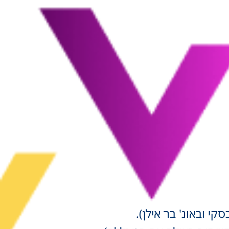
קי ובאונ' בר אילן).