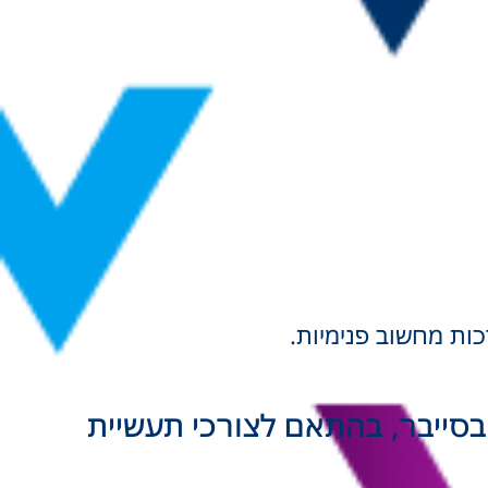
סודות חזקים בפיתוח תוכנה, לצד התמחות מעשית ב-AI, ב-AgentAI ובסייבר, בהתאם לצורכי תעשיית