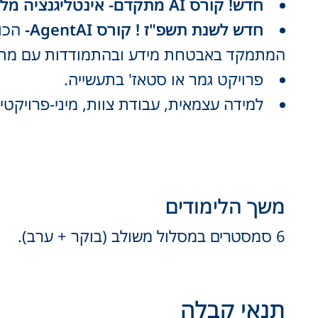
חדש! קורס AI מתקדם- אינטליגנציה מלאכותית ככלי מקצועי לעולם הפיתוח.
חדש לשנת תשפ"ז ! קורס AgentAI-
הכולל
המתמקד באבטחת מידע ובהתמודדות עם מת
פרויקט גמר או סטאז' בתעשייה.
למידה עצמאית, עבודת צוות, מיני-פרויקטים
משך הלימודים
6 סמסטרים במסלול משולב (בוקר + ערב).
תנאי קבלה