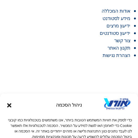
אודות המכללה
מידע לסטודנט
ידיעון מרצים
ידיעון סטודנטים
צור קשר
תקנון האתר
הצהרת נגישות
ניהול הסכמה
דל טקסט
כדי לספק את חוויות המשתמש הטובות ביותר, אנו משתמשים בטכנולוגיות כמו קובצי
דל טקסט
Cookie כדי לאחסן ו/או לגשת למידע על המכשיר. הסכמה לטכנולוגיות אלו תאפשר
© כל הזכויות שמורות למכללות אורט 2026
לנו לעבד נתונים כגון התנהגות גלישה או מזהים ייחודיים באתר זה. אי הסכמה או
ים
ביטול הסכמה עלולים להשפיע לרעה על תכונות ופונקציות מסוימות.