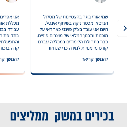
שמי אורי בוגר בהצטיינות של מסלול
אני אפרים 
הנדסאי מכטרוניקה בשיתוף אינטל.
מכללת אור
היום אני עובד בצ'ק פוינט כאחראי על
עבודה בבניי
מוכנות ותכנון המלאי של מוצרים פיזיים.
בתקופת הלי
כבר בתחילת הלימודים במכללה עברנו
והתפעלתי 
קורס מיומנויות למידה כדי שנחזור
קרה בזכות 
ונחדד את כישורי הלמידה שלנו או
שעזר לי ל
להמשך קריאה
להמשך קר
בקיצור, כדי שנדע איך ללמוד.
כיום במקום
במהלך הלימודים קיבלנו מענה לכל
עם סיום ה
הפניות שלנו, סיוע בתרגולים, קשר ישיר
עבודה, קיבל
עם המרצים, הכנה מדויקת לבחינות
מנהל עבוד
ובעיקר הרגשנו שאנחנו חשובים
אני בהחלט
למכללה ואין מצב שיוותרו עלינו ולנו.
מתעניין בת
אני יודע שבחרתי נכון, מכללה מעולה,
במכללת או
מסלול לימודים שהתאים לי ובעיקר
ומפרה.
בכירים במשק
ממליצים
הכניס אותי לשוק העבודה עם ידע
ושאיפות לעתיד.