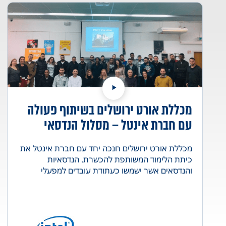
מכללת אורט ירושלים בשיתוף פעולה
עם חברת אינטל – מסלול הנדסאי
מכטרוניקה
מכללת אורט ירושלים חנכה יחד עם חברת אינטל את
כיתת הלימוד המשותפת להכשרת. הנדסאיות
והנדסאים אשר ישמשו כעתודת עובדים למפעלי
החברה בישראל בהתאם לצרכים העסקיים. החברה
בחרה במכללת אורט בירושלים כמי שתוביל את
התוכנית היוקרתית בעיר. לצד המצויינות אותה
הוכיחה אורט ירושלים בשנים האחרונות נהנית אורט
מהמגוון של אוכלוסיית הסטודנטים וסטודנטיות -