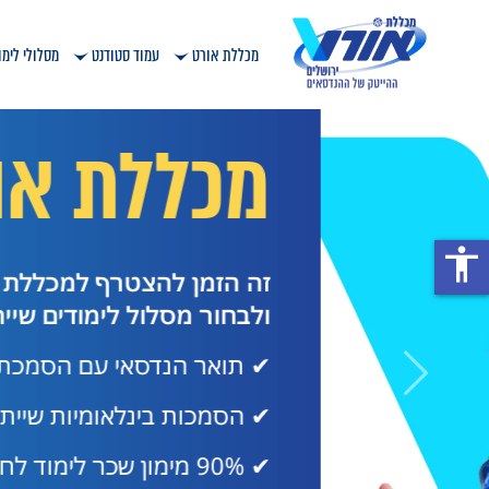
מכללת אורט
עמוד סטודנט
מסלולי לימו
מכללת אורט ירושלים
מכללת אורט יר
accessibility
זה הזמן להצטרף למכללת אורט ירושלים
ולבחור מסלול לימודים שייתן לכם יתרון בש
✔ תואר הנדסאי עם הסמכת AI מתקדמת
✔ הסמכות בינלאומיות שייתנו לכם יתרון בשו
✔ 90% מימון שכר לימוד לחיילים משוחררים ומילואים