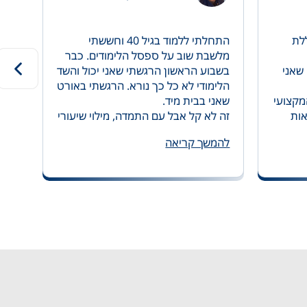
לת
התחלתי ללמוד בגיל 40 וחששתי
מלשבת שוב על ספסל הלימודים. כבר
שלו
שאני
בשבוע הראשון הרגשתי שאני יכול והשד
בעב
הלימודי לא כל כך נורא. הרגשתי באורט
שלמ
מקצועי
שאני בבית מיד.
המק
אות
זה לא קל אבל עם התמדה, מילוי שיעורי
יעד
ציונים
הבית ונחישות אפשר בהחלט להבין את
בתכ
להמשך קריאה
להמ
רב
החומר, וכשמבינים כיף לבוא ללמוד.
השל
ר
בסוף סיימתי את הלימודים בהצטיינות.
מכל
לאחר
לא ראיתי את עצמי חוזר ללימודים אבל
את 
כללת
למדתי שאפשר לשנות הרבה דברים
ולה
לא מעט
שחשבתי שיישארו מקובעים לעד...
כיו
המלצתי לאחרים – תלמדו כמה שיותר
בעו
כותי
ותתפתחו הן במישור התעסוקתי והן
קום
במישור האישי.
טכנו
צוע
במכללה יש מגוון מגמות, אם תצליחו,
ההשקעה תישא פרי ותמצאו עבודה מיד
בסיום הלימודים כמו שאני מצאתי.