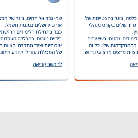
כלפה, בוגר בהצטיינות של
שמי גבריאל תמים, בוגר של מכל
ט ירושלים בקורס מנהלי
אורט ירושלים במגמת חשמל.
ן.
כבר בתחילת הלימודים הרגשתי 
מודים, נהניתי בשיעורים
בידיים טובות, במכללה מעבדות
מההתקדמות שלי. כל זה
איכותיות וציוד מתקדם והצוות ה
צוות מרצים מקצועי ונחוש
של המכללה עזר לי להגיע לתוצ
רכוש ידע נרחב המשמש אותי
מצוינות. בגלל החווייה הנעימה וה
יאה
להמשך קריאה
 עבודתי.
הגבוהים, החלטתי שאת הידע ה
קורס וקבלת תעודת מנהל
שרכשתי בלימודים, ארצה להעבי
תי מינוי בכיר יותר וכיום אני
לחבר'ה הבאים ולכן לא זמן רב 
ה מוסמך בעל אחריות רבה.
סיום לימודיי נקלטתי כמרצה במ
 ממליץ בחום רב לכל
אורט. כיום אני מרצה במכללה 
חום מנהלי עבודה, לראות
שנים,
רט ירושלים בית מקצועי
אני עובד יחד עם צוות הוראה אי
וסביבת למידה טובה ולכן זה המ
הנכון עבור מי שרוצה לרכוש מק
מבוקש.