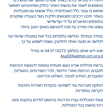
ויתגלו חלקים או יכולות באתר שטרם הונגשו. אנו ממשיכים
במאמצים לשפר את נגישות האתר כחלק ממחויבותנו לאפשר
שימוש בו עבור כלל האוכלוסייה כולל אנשים עם מוגבלויות.
באתר יתכנו רכיבים המונגשים חלקית בשל בעובדה שמקורם
בתוספים המיוצרים על ידי גוף שלישי.
עשינו את המירב על מנת להנגישם באופן הטוב ביותר.
במידה ובמהלך הגלישה נתקלתם בכל זאת במגבלה שהפריעה
לגלישה או מנעה אותה לחלוטין, נשמח לשמוע על כך .
אנא ידעו אותנו בטלפון: 04-9116273 או במייל
AsafZ@admin.ort.org.il
ברשת מכללות אורט נעשו פעולות נוספות להנגשת הכניסות
למבנים, הכיתות ואזורי הלימוד, חדרי השירותים, המעליות,
המעברים, המידע לציבור, השילוט והריהוט.
הותקנו מערכות עזר לשמיעה בנקודות השירות ותוכנות
הקראה בספריות.
צוותי המכללות עברו הדרכות בהתאם לנדרש בתקנות ומונו
רכזי נגישות בכל המכללות.