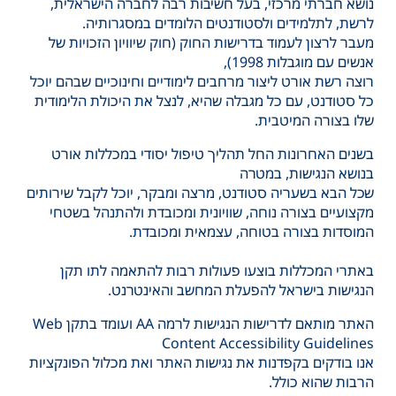
נושא חברתי מרכזי, בעל חשיבות רבה לחברה הישראלית,
לרשת, לתלמידים ולסטודנטים הלומדים במסגרותיה.
מעבר לרצון לעמוד בדרישות החוק (חוק שיוויון הזכויות של
אנשים עם מוגבלות 1998),
רוצה רשת אורט ליצור מרחבים לימודיים וחינוכיים שבהם יוכל
כל סטודנט, עם כל מגבלה שהיא, לנצל את היכולת הלימודית
שלו בצורה המיטבית.
בשנים האחרונות החל תהליך טיפול יסודי במכללות אורט
בנושא הנגישות, במטרה
שכל הבא בשעריה סטודנט, מרצה ומבקר, יוכל לקבל שירותים
מקצועיים בצורה נוחה, שוויונית ומכובדת ולהתנהל בשטחי
המוסדות בצורה בטוחה, עצמאית ומכובדת.
באתרי המכללות בוצעו פעולות רבות להתאמה לתו תקן
הנגישות בישראל להפעלת המחשב והאינטרנט.
האתר מותאם לדרישות הנגישות לרמה AA ועומד בתקן Web
Content Accessibility Guidelines
אנו בודקים בקפדנות את נגישות האתר ואת מכלול הפונקציות
הרבות שהוא כולל.