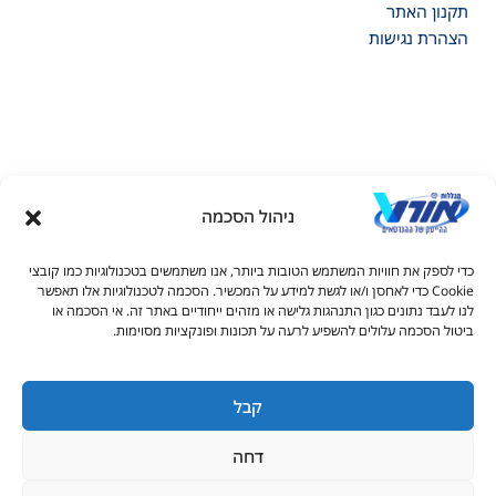
תקנון האתר
הצהרת נגישות
ניהול הסכמה
דל טקסט
כדי לספק את חוויות המשתמש הטובות ביותר, אנו משתמשים בטכנולוגיות כמו קובצי
דל טקסט
Cookie כדי לאחסן ו/או לגשת למידע על המכשיר. הסכמה לטכנולוגיות אלו תאפשר
© כל הזכויות שמורות למכללות אורט 2026
לנו לעבד נתונים כגון התנהגות גלישה או מזהים ייחודיים באתר זה. אי הסכמה או
ים
ביטול הסכמה עלולים להשפיע לרעה על תכונות ופונקציות מסוימות.
04-8490091
info@kb.ort.org.il
קבל
גדול
דחה
יאה