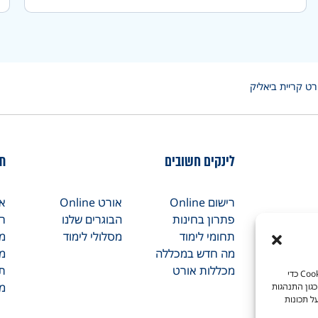
ט קריית ביאליק
לינקים חשובים
תח
רישום Online
אורט Online
אד
פתרון בחינות
הבוגרים שלנו
ח
תחומי לימוד
מסלולי לימוד
מי
מה חדש במכללה
מכ
מכללות אורט
תו
כדי לספק את חוויות המשתמש הטובות ביותר, אנו משתמשים בטכנולוגיות כמו קובצי Cookie כדי
מכ
גון התנהגות
ל תכונות