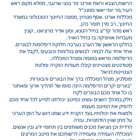
הרשות,הצבא ורשת אורט: מר בנצי שרעבי, ממלא מקום ראש
העיר,מר יוסי יאשי סמנכ"ל
מכללות אורט .אסף מנוחין ,ממונה החינוך הטכנולוגי במשרד
החינוך, רב סרן תומר כהן,
ראש מדור קד"צ בחיל הטנא, וסגן אדיר מרציאנו , קצין
מעבדות אוויוניקה בז בחיל האויר.
בחלקו הראשון של הערב נערכה חלוקת דיפלומות לבוגרים.
אחד אחד עלו לבמה לבושים בגלימות וכובעים ,לקבל את
הדיפלומה מראש במגמה ומנהל המכללה.
סטודנטים מצטיינים קיבלו תעודות הוקרה ומלגות
הצטיינות.דניאל
פוסלניץ, מנהל המכללה ברך את הבוגרים והבוגרות:
"בוגרים יקרים הדיפלומה הינה סופו של תהליך ארוך ומאתגר
בו כל אחד מכם הבוגרים לקח
חלק.במהלך השנים עשינו כמיטב יכולתנו לסייע לכל אחד מכם
להפיק את המיטב מעצמו
ולמצות את יכולותיו.בצד הקנית ידע שמנו דגש על הפן הערכי
על מתן שווין הזדמנויות, עזרה
הדדית וכן מציאת מכנים משותפים בין תחומי ידע ובין אנשים.
המכללה העמידה ומעמידה לרשותכם את מיטב המרצים