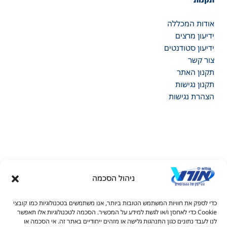
אודות המכללה
ידיעון מרצים
ידיעון סטודנטים
צור קשר
תקנון האתר
תקנון נגישות
הצהרת נגישות
ניהול הסכמה
דל טקסט
כדי לספק את חוויות המשתמש הטובות ביותר, אנו משתמשים בטכנולוגיות כמו קובצי
דל טקסט
Cookie כדי לאחסן ו/או לגשת למידע על המכשיר. הסכמה לטכנולוגיות אלו תאפשר
© כל הזכויות שמורות למכללות אורט 2026
לנו לעבד נתונים כגון התנהגות גלישה או מזהים ייחודיים באתר זה. אי הסכמה או