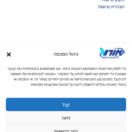
הצהרת נגישות
ניהול הסכמה
דל טקסט
כדי לספק את חוויות המשתמש הטובות ביותר, אנו משתמשים בטכנולוגיות כמו קובצי
דל טקסט
Cookie כדי לאחסן ו/או לגשת למידע על המכשיר. הסכמה לטכנולוגיות אלו תאפשר
© כל הזכויות שמורות למכללות אורט 2026
לנו לעבד נתונים כגון התנהגות גלישה או מזהים ייחודיים באתר זה. אי הסכמה או
ים
ביטול הסכמה עלולים להשפיע לרעה על תכונות ופונקציות מסוימות.
1-700-502-602
info.rc@admin.ort.org.il
קבל
גדול
דחה
יאה
ורים בקו תחתון
הצג הרשאות