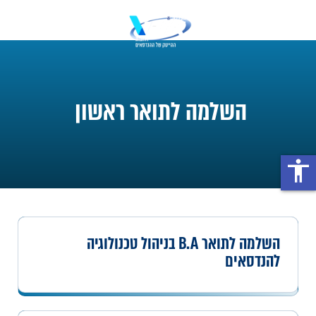
השלמה לתואר ראשון
accessibility
השלמה לתואר B.A בניהול טכנולוגיה
להנדסאים