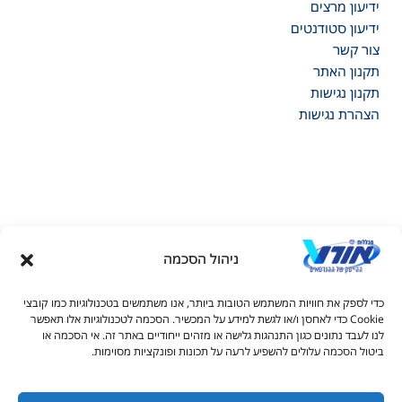
ידיעון מרצים
ידיעון סטודנטים
צור קשר
תקנון האתר
תקנון נגישות
הצהרת נגישות
ניהול הסכמה
דל טקסט
כדי לספק את חוויות המשתמש הטובות ביותר, אנו משתמשים בטכנולוגיות כמו קובצי
דל טקסט
Cookie כדי לאחסן ו/או לגשת למידע על המכשיר. הסכמה לטכנולוגיות אלו תאפשר
© כל הזכויות שמורות למכללות אורט 2026
לנו לעבד נתונים כגון התנהגות גלישה או מזהים ייחודיים באתר זה. אי הסכמה או
ים
ביטול הסכמה עלולים להשפיע לרעה על תכונות ופונקציות מסוימות.
1-700-502-602
info.rc@admin.ort.org.il