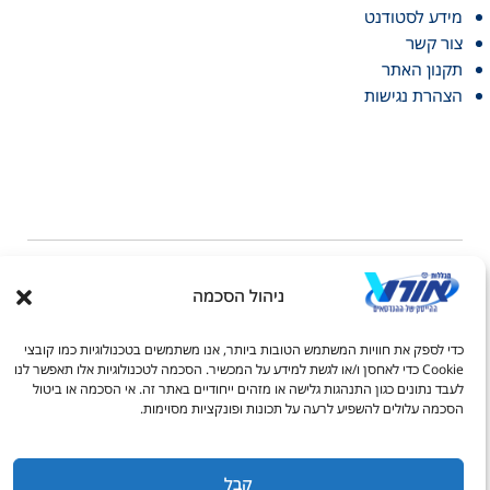
מידע לסטודנט
צור קשר
תקנון האתר
הצהרת נגישות
ניהול הסכמה
דל טקסט
כדי לספק את חוויות המשתמש הטובות ביותר, אנו משתמשים בטכנולוגיות כמו קובצי
דל טקסט
© כל הזכויות שמורות למכללות אורט 2026
Cookie כדי לאחסן ו/או לגשת למידע על המכשיר. הסכמה לטכנולוגיות אלו תאפשר לנו
לעבד נתונים כגון התנהגות גלישה או מזהים ייחודיים באתר זה. אי הסכמה או ביטול
ים
הסכמה עלולים להשפיע לרעה על תכונות ופונקציות מסוימות.
04-6927740
litale@admin.ort.org.il
קבל