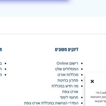
לינקים חשובים
תח
רישום Online
בנ
המסלולים שלנו
תע
מכללות אורט
מכ
פתרון בחינות
מה חדש במכללת
אורט צפת
כדי לספק את חוויות המשתמש הטובות ביותר, אנו משתמשים בטכנולוגיות כמו קובצי Cookie כדי
תחומי לימוד
גון התנהגות
ל תכונות
הסדרי הנגישות במכללת אורט צפת