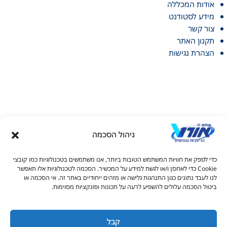
אודות המכללה
מידע לסטודנט
צור קשר
תקנון האתר
הצהרת נגישות
ניהול הסכמה
דל טקסט
כדי לספק את חוויות המשתמש הטובות ביותר, אנו משתמשים בטכנולוגיות כמו קובצי
דל טקסט
Cookie כדי לאחסן ו/או לגשת למידע על המכשיר. הסכמה לטכנולוגיות אלו תאפשר
© כל הזכויות שמורות למכללות אורט 2026
לנו לעבד נתונים כגון התנהגות גלישה או מזהים ייחודיים באתר זה. אי הסכמה או
ים
ביטול הסכמה עלולים להשפיע לרעה על תכונות ופונקציות מסוימות.
04-6927740
litale@admin.ort.org.il
קבל
גדול