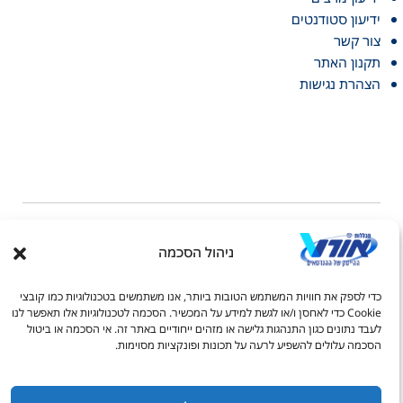
ידיעון סטודנטים
צור קשר
תקנון האתר
הצהרת נגישות
ניהול הסכמה
דל טקסט
כדי לספק את חוויות המשתמש הטובות ביותר, אנו משתמשים בטכנולוגיות כמו קובצי
דל טקסט
© כל הזכויות שמורות למכללות אורט 2026
Cookie כדי לאחסן ו/או לגשת למידע על המכשיר. הסכמה לטכנולוגיות אלו תאפשר לנו
לעבד נתונים כגון התנהגות גלישה או מזהים ייחודיים באתר זה. אי הסכמה או ביטול
ים
הסכמה עלולים להשפיע לרעה על תכונות ופונקציות מסוימות.
1-700-50-62-72
handasai@admin.ort.org.il