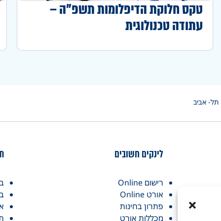
טקס חלוקת הדיפלומות תשפ"ה –
עתודה טכנולוגית
תל- אביב
לינקים חשובים
תח
רישום Online
בו
אורט Online
בו
פתרון בחינות
אז
מכללות אורט
תו