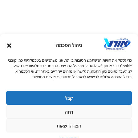
ניהול הסכמה
דל טקסט
כדי לספק את חוויות המשתמש הטובות ביותר, אנו משתמשים בטכנולוגיות כמו קובצי
דל טקסט
Cookie כדי לאחסן ו/או לגשת למידע על המכשיר. הסכמה לטכנולוגיות אלו תאפשר
© כל הזכויות שמורות למכללות אורט 2026
לנו לעבד נתונים כגון התנהגות גלישה או מזהים ייחודיים באתר זה. אי הסכמה או
ים
ביטול הסכמה עלולים להשפיע לרעה על תכונות ופונקציות מסוימות.
1700-50-16-16
rishum.hermelin@admin.ort.org.il
קבל
גדול
דחה
יאה
ורים בקו תחתון
הצג הרשאות
מתעניינים בלימודים
מציות