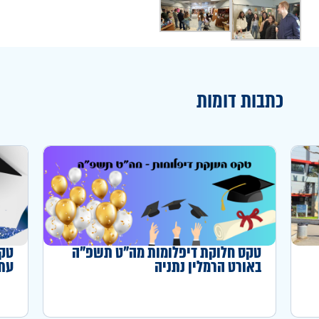
כתבות דומות
טקס חלוקת דיפלומות מה"ט תשפ"ה
טקס
באורט הרמלין נתניה
עתו