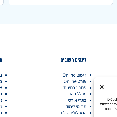
לינקים חשובים
תח
רישום Online
בו
אורט Online
בו
פתרון בחינות
אז
מכללות אורט
תו
כדי לספק את חוויות המשתמש הטובות ביותר, אנו משתמשים בטכנולוגיות כמו קובצי Cookie כדי
בוגרי אורט
ני
גון התנהגות
תחומי לימוד
מכ
ל תכונות
המסלולים שלנו
פר