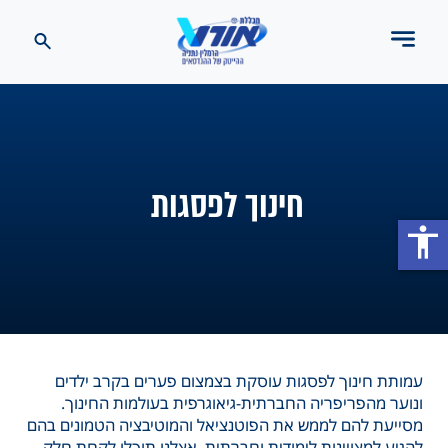
חינוך לפסגות
accessibility
עמותת חינוך לפסגות עוסקת בצמצום פערים בקרב ילדים
ונוער מהפריפריה החברתית-גיאוגרפית בעולמות החינוך.
מסייעת להם לממש את הפוטנציאל והמוטיבציה הטמונים בהם
להגיע למצויינות לימודית וחברתית. אצלנו תוכלו לקחת חלק