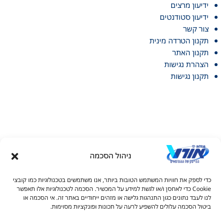
ידיעון מרצים
ידיעון סטודנטים
צור קשר
תקנון הטרדה מינית
תקנון האתר
הצהרת נגישות
תקנון נגישות
ניהול הסכמה
דל טקסט
כדי לספק את חוויות המשתמש הטובות ביותר, אנו משתמשים בטכנולוגיות כמו קובצי
דל טקסט
Cookie כדי לאחסן ו/או לגשת למידע על המכשיר. הסכמה לטכנולוגיות אלו תאפשר
© כל הזכויות שמורות למכללות אורט 2026
לנו לעבד נתונים כגון התנהגות גלישה או מזהים ייחודיים באתר זה. אי הסכמה או
ים
ביטול הסכמה עלולים להשפיע לרעה על תכונות ופונקציות מסוימות.