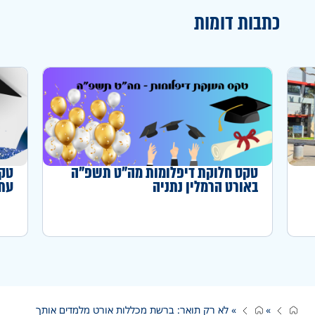
כתבות דומות
טקס חלוקת דיפלומות מה"ט תשפ"ה
טקס
באורט הרמלין נתניה
עתו
»
»
לא רק תואר: ברשת מכללות אורט מלמדים אותך