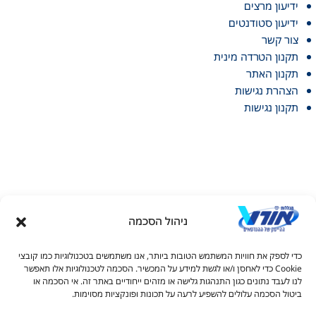
ידיעון מרצים
ידיעון סטודנטים
צור קשר
תקנון הטרדה מינית
תקנון האתר
הצהרת נגישות
תקנון נגישות
ניהול הסכמה
דל טקסט
כדי לספק את חוויות המשתמש הטובות ביותר, אנו משתמשים בטכנולוגיות כמו קובצי
דל טקסט
Cookie כדי לאחסן ו/או לגשת למידע על המכשיר. הסכמה לטכנולוגיות אלו תאפשר
© כל הזכויות שמורות למכללות אורט 2026
לנו לעבד נתונים כגון התנהגות גלישה או מזהים ייחודיים באתר זה. אי הסכמה או
ים
ביטול הסכמה עלולים להשפיע לרעה על תכונות ופונקציות מסוימות.