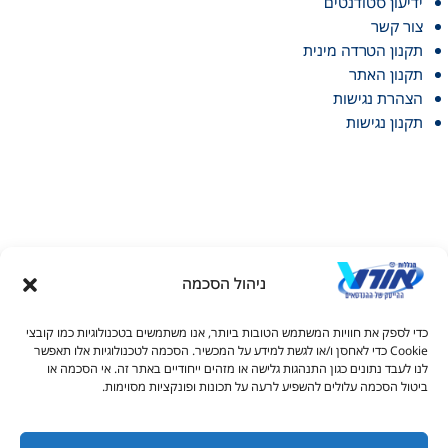
ידיעון סטודנטים
צור קשר
תקנון הטרדה מינית
תקנון האתר
הצהרת נגישות
תקנון נגישות
ניהול הסכמה
דל טקסט
כדי לספק את חוויות המשתמש הטובות ביותר, אנו משתמשים בטכנולוגיות כמו קובצי
דל טקסט
Cookie כדי לאחסן ו/או לגשת למידע על המכשיר. הסכמה לטכנולוגיות אלו תאפשר
© כל הזכויות שמורות למכללות אורט 2026
לנו לעבד נתונים כגון התנהגות גלישה או מזהים ייחודיים באתר זה. אי הסכמה או
ים
ביטול הסכמה עלולים להשפיע לרעה על תכונות ופונקציות מסוימות.
1700-50-16-16
rishum.hermelin@admin.ort.org.il