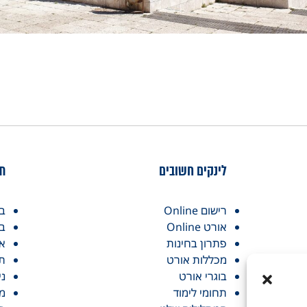
לינקים חשובים
תח
רישום Online
בו
אורט Online
בו
פתרון בחינות
אז
מכללות אורט
תו
בוגרי אורט
ני
תחומי לימוד
מכ