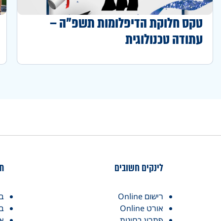
טקס חלוקת הדיפלומות תשפ"ה –
עתודה טכנולוגית
לינקים חשובים
תח
רישום Online
בו
אורט Online
בו
פתרון בחינות
אז