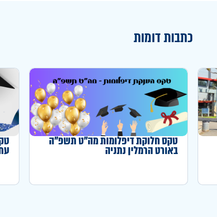
כתבות דומות
טקס חלוקת דיפלומות מה"ט תשפ"ה
טקס
באורט הרמלין נתניה
עתו