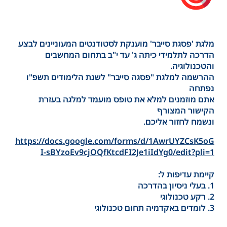
מלגת 'פסגת סייבר' מוענקת לסטודנטים המעוניינים לבצע
הדרכה לתלמידי כיתה ג' עד י"ב בתחום המחשבים
והטכנולוגיה.
ההרשמה למלגת "פסגה סייבר" לשנת הלימודים תשפ"ו
נפתחה
אתם מוזמנים למלא את טופס מועמד למלגה בעזרת
הקישור המצורף
ונשמח לחזור אליכם.
https://docs.google.com/forms/d/1AwrUYZCsK5oG
I-sBYzoEv9cjOQfKtcdFI2Je1iIdYg0/edit?pli=1
קיימת עדיפות ל:
1. בעלי ניסיון בהדרכה
2. רקע טכנולוגי
3. לומדים באקדמיה תחום טכנולוגי