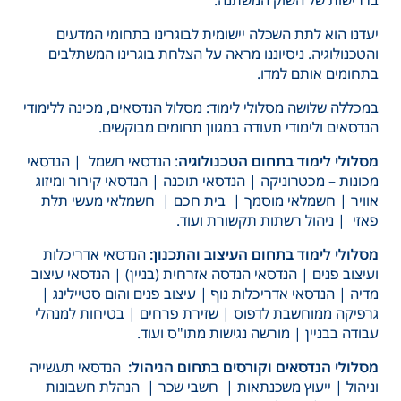
בדרישות של השוק המשתנה.
יעדנו הוא לתת השכלה יישומית לבוגרינו בתחומי המדעים
והטכנולוגיה. ניסיוננו מראה על הצלחת בוגרינו המשתלבים
בתחומים אותם למדו.
במכללה שלושה מסלולי לימוד: מסלול הנדסאים, מכינה ללימודי
הנדסאים ולימודי תעודה במגוון תחומים מבוקשים.
מסלולי לימוד בתחום הטכנולוגיה
: הנדסאי חשמל | הנדסאי
מכונות – מכטרוניקה | הנדסאי תוכנה | הנדסאי קירור ומיזוג
אוויר | חשמלאי מוסמך | בית חכם | חשמלאי מעשי תלת
פאזי | ניהול רשתות תקשורת ועוד.
מסלולי לימוד בתחום העיצוב והתכנון:
הנדסאי אדריכלות
ועיצוב פנים | הנדסאי הנדסה אזרחית (בניין) | הנדסאי עיצוב
מדיה | הנדסאי אדריכלות נוף | עיצוב פנים והום סטיילינג |
גרפיקה ממוחשבת לדפוס | שזירת פרחים | בטיחות למנהלי
עבודה בבניין | מורשה נגישות מתו"ס ועוד.
מסלולי הנדסאים וקורסים בתחום הניהול:
הנדסאי תעשייה
וניהול | ייעוץ משכנתאות | חשבי שכר | הנהלת חשבונות