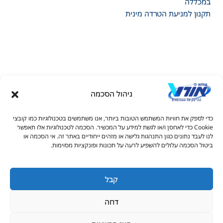
במכללה
תקנון למניעת הטרדה מינית
ניהול הסכמה
דל טקסט
כדי לספק את חוויות המשתמש הטובות ביותר, אנו משתמשים בטכנולוגיות כמו קובצי
דל טקסט
Cookie כדי לאחסן ו/או לגשת למידע על המכשיר. הסכמה לטכנולוגיות אלו תאפשר
© כל הזכויות שמורות למכללות אורט 2026
לנו לעבד נתונים כגון התנהגות גלישה או מזהים ייחודיים באתר זה. אי הסכמה או
ים
ביטול הסכמה עלולים להשפיע לרעה על תכונות ופונקציות מסוימות.
1-700-70-1111
joc@ort.org.il
קבל
גדול
דחה
יאה
ורים בקו תחתון