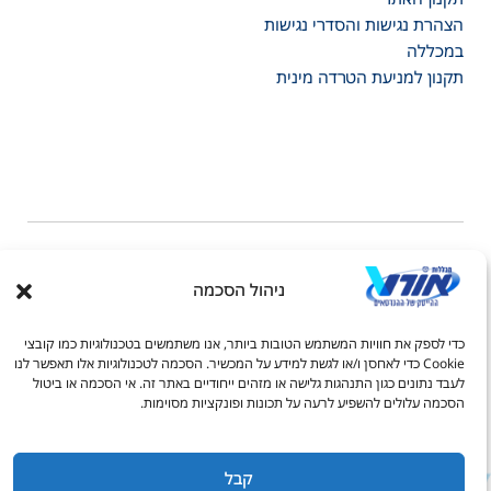
הצהרת נגישות והסדרי נגישות
במכללה
תקנון למניעת הטרדה מינית
ניהול הסכמה
דל טקסט
© כל הזכויות שמורות למכללות אורט 2026
כדי לספק את חוויות המשתמש הטובות ביותר, אנו משתמשים בטכנולוגיות כמו קובצי
דל טקסט
Cookie כדי לאחסן ו/או לגשת למידע על המכשיר. הסכמה לטכנולוגיות אלו תאפשר לנו
לעבד נתונים כגון התנהגות גלישה או מזהים ייחודיים באתר זה. אי הסכמה או ביטול
ים
הסכמה עלולים להשפיע לרעה על תכונות ופונקציות מסוימות.
1-700-70-1111
joc@ort.org.il
קבל
גדול