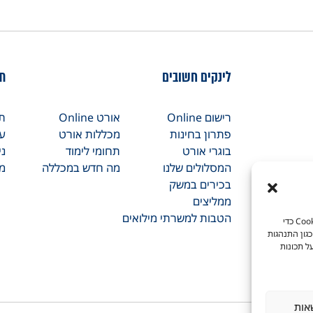
לינקים חשובים
תח
רישום Online
אורט Online
תו
פתרון בחינות
מכללות אורט
עי
בוגרי אורט
תחומי לימוד
ני
המסלולים שלנו
מה חדש במכללה
מכ
בכירים במשק
ממליצים
הטבות למשרתי מילואים
כדי לספק את חוויות המשתמש הטובות ביותר, אנו משתמשים בטכנולוגיות כמו קובצי Cookie כדי
גון התנהגות
ל תכונות
אות