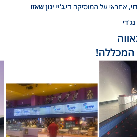
וי
, אחראי על המוסיקה
די.ג'יי ינון שאזו
ג'די
אווה
 המכללה!