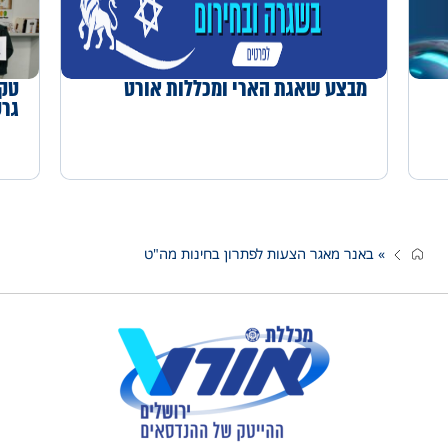
מבצע שאגת הארי ומכללות אורט
טקס
גרטנר 6
»
באנר מאגר הצעות לפתרון בחינות מה"ט