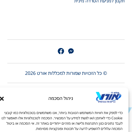
תקנון למניעת הטרדה מינית
© כל הזכויות שמורות למכללות אורט 2026
1-700-70-1111
joc@ort.org.il
ניהול הסכמה
דל טקסט
כדי לספק את חוויות המשתמש הטובות ביותר, אנו משתמשים בטכנולוגיות כמו קובצי
דל טקסט
Cookie כדי לאחסן ו/או לגשת למידע על המכשיר. הסכמה לטכנולוגיות אלו תאפשר לנו
לעבד נתונים כגון התנהגות גלישה או מזהים ייחודיים באתר זה. אי הסכמה או ביטול
ים
הסכמה עלולים להשפיע לרעה על תכונות ופונקציות מסוימות.