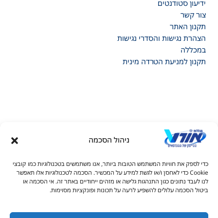
ידיעון סטודנטים
צור קשר
תקנון האתר
הצהרת נגישות והסדרי נגישות
במכללה
תקנון למניעת הטרדה מינית
ניהול הסכמה
דל טקסט
כדי לספק את חוויות המשתמש הטובות ביותר, אנו משתמשים בטכנולוגיות כמו קובצי
דל טקסט
Cookie כדי לאחסן ו/או לגשת למידע על המכשיר. הסכמה לטכנולוגיות אלו תאפשר
© כל הזכויות שמורות למכללות אורט 2026
לנו לעבד נתונים כגון התנהגות גלישה או מזהים ייחודיים באתר זה. אי הסכמה או
ים
ביטול הסכמה עלולים להשפיע לרעה על תכונות ופונקציות מסוימות.
1-700-70-1111
joc@ort.org.il