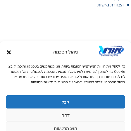
הצהרת נגישות
ניהול הסכמה
דל טקסט
כדי לספק את חוויות המשתמש הטובות ביותר, אנו משתמשים בטכנולוגיות כמו קובצי
דל טקסט
Cookie כדי לאחסן ו/או לגשת למידע על המכשיר. הסכמה לטכנולוגיות אלו תאפשר
© כל הזכויות שמורות למכללות אורט 2026
לנו לעבד נתונים כגון התנהגות גלישה או מזהים ייחודיים באתר זה. אי הסכמה או
ים
ביטול הסכמה עלולים להשפיע לרעה על תכונות ופונקציות מסוימות.
1-700-50-90-20
s_info@ort.org.il
קבל
גדול
דחה
יאה
ורים בקו תחתון
הצג הרשאות