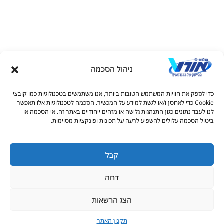
ניהול הסכמה
דל טקסט
כדי לספק את חוויות המשתמש הטובות ביותר, אנו משתמשים בטכנולוגיות כמו קובצי
דל טקסט
Cookie כדי לאחסן ו/או לגשת למידע על המכשיר. הסכמה לטכנולוגיות אלו תאפשר
© כל הזכויות שמורות למכללות אורט 2026
לנו לעבד נתונים כגון התנהגות גלישה או מזהים ייחודיים באתר זה. אי הסכמה או
ים
ביטול הסכמה עלולים להשפיע לרעה על תכונות ופונקציות מסוימות.
1-700-50-90-20
s_info@ort.org.il
קבל
גדול
דחה
יאה
ורים בקו תחתון
הצג הרשאות
מתעניינים בלימודים
מציות
תקנון האתר