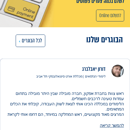
 בכמה צעדים פשוטים
Online
גרים
שלנו
לכל הבוגרים
דורון יאבלברג
לימודי הנדסאים |
מכללת אורט סינגאלובסקי תל אביב
וות בחברת אפקון, חברה מובילה שבין היתר מובילה בתחום
 טעינה לרכבים חשמליים.
דים במכללה הכינו אותי לצאת לשוק העבודה, קיבלתי את הכלים
ימים.
ם מאוד מקצועיים, ראש המחלקה במיוחד, הם דחפו אותי לקראת
הדיפלומה ולא וויתרו לי. הדיפלומה לבוגר הנדסאי חשמל מאוד
 מאחר ומקנה לי את הרישיון לעבוד בתחום.
ך קריאה
 הדחיפה למצוינות של המכללה, ב"ה הצלחתי לסיים בהצטיינות.