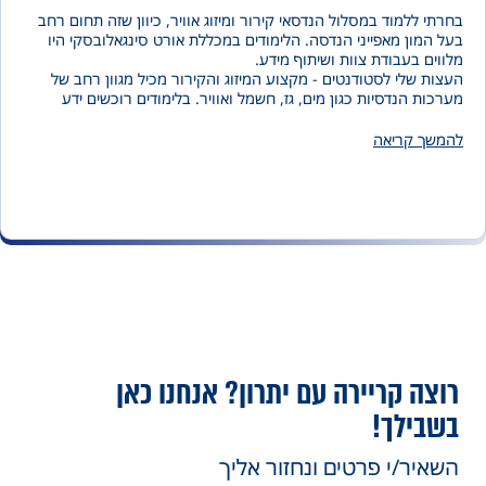
 ללמוד במסלול הנדסאי קירור ומיזוג אוויר, כיוון שזה תחום רחב
מון מאפייני הנדסה. הלימודים במכללת אורט סינגאלובסקי היו
ם בעבודת צוות ושיתוף מידע.
העצות שלי לסטודנטים - מקצוע המיזוג והקירור מכיל מגוון רחב של
ת הנדסיות כגון מים, גז, חשמל ואוויר. בלימודים רוכשים ידע
 רחב והם פותחים אפשרויות רבות בשוק התעסוקה. חשוב מאוד
 גבוה כי באמת אין סוף לאפשרויות העומדות בפניכם.
ך קריאה
ה קריירה עם יתרון? אנחנו כאן
ילך!
יר/י פרטים ונחזור אליך