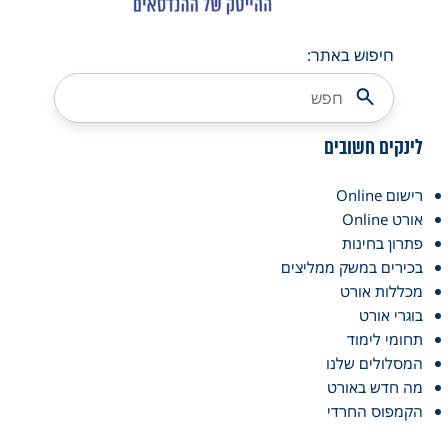
חיפוש באתר:
ים חשובים
Onli
Onl
ן בחינות
ים במשק ממליצים
ות אורט
י אורט
י לימוד
ולים שלנו
דש באורט
וס החרדי