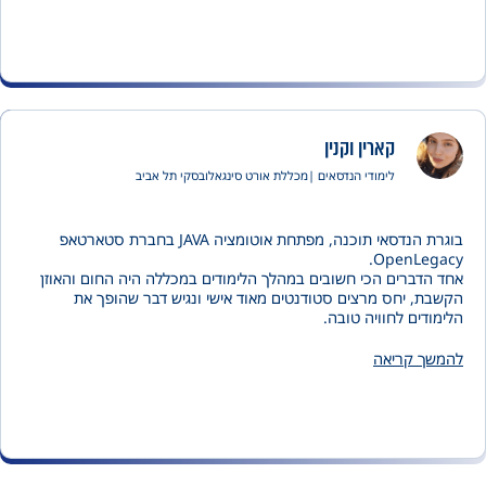
קארין וקנין
לימודי הנדסאים |
מכללת אורט סינגאלובסקי תל אביב
בוגרת הנדסאי תוכנה, מפתחת אוטומציה JAVA בחברת סטארטאפ
OpenLeg
דברים הכי חשובים במהלך הלימודים במכללה היה החום והאוזן
, יחס מרצים סטודנטים מאוד אישי ונגיש דבר שהופך את
דים לחוויה טובה.
ה יש פינות שקטות למפגשים, המבנה עצמו נח מבחינת הנוחות
טימיות.
ך קריאה
הלימודים במכללה מאוד פרקטיים, דבר שמאפשר יכולת הצלחה ונותן
להתמודד בתפקיד הראשון כמתכנתת.
שוב זה שצוות המרצים לא מוותר על אף סטודנט, הם משקיעים
נים בנו וזה מה שגורם לסטודנטים להצליח ולסיים את הלימודים
חה.