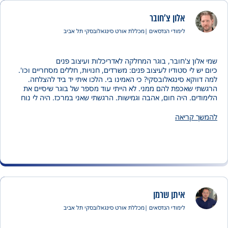
אלון צ'חובר
לימודי הנדסאים |
מכללת אורט סינגאלובסקי תל אביב
לון צ'חובר, בוגר המחלקה לאדריכלות ועיצוב פנים
יש לי סטודיו לעיצוב פנים: משרדים, חנויות, חללים מסחריים וכו'.
ווקא סינגאלובסקי? כי האמינו בי. הלכו איתי יד ביד להצלחה.
י שאכפת להם ממני. לא הייתי עוד מספר של בוגר שיסיים את
דים. היה חום, אהבה וגמישות. הרגשתי שאני במרכז. היה לי נוח
ר למרצים ולראש המחלקה מתי שהיה צריך.
ד במכללה זה בעיקר הצוות והאכפתיות. היו בכיתה אנשים מכל
ך קריאה
 ומכל הגוונים. המכללה משקיעה בכולם כולל באלו שהתקשו.
תי בסינגאלובסקי הרגשתי שאני מצטיין ואני באמת מצטיין היום.
הלימודים במכללה עזרו לי להצליח בעבודה, בהגשמה עצמית, ציידו אותי
כלים שצריך כדי להתחיל לעבוד בתחום. למשל, נגעתי בכל
ות הנדרשות בתחום שלי. צוות מכללה היו שם בשבילי גם אחרי
הלימודים להתייעצות ותמיכה.
 שינו לי את החיים.
יש לי משרד מצליח מאוד.
איתן שרמן
לימודי הנדסאים |
מכללת אורט סינגאלובסקי תל אביב