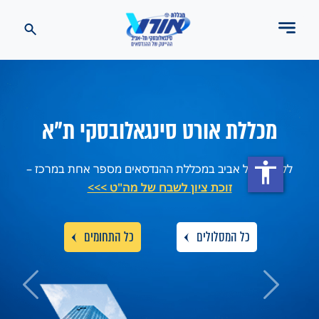
מכללת אורט סינגאלובסקי ת"א
חב
accessibility
מוד בתל אביב במכללת ההנדסאים מספר אחת במרכז –
זוכת ציון לשבח של מה"ט >>>
*
כל המסלולים
כל התחומים