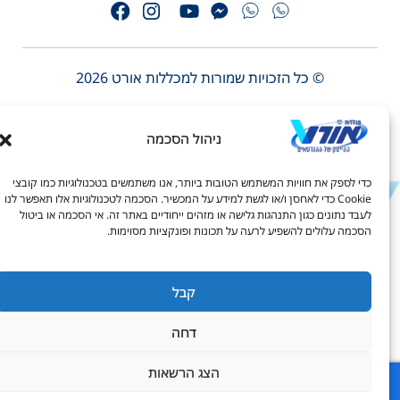
© כל הזכויות שמורות למכללות אורט 2026
1-700-50-90-20
s_info@ort.org.il
ניהול הסכמה
דל טקסט
כדי לספק את חוויות המשתמש הטובות ביותר, אנו משתמשים בטכנולוגיות כמו קובצי
דל טקסט
Cookie כדי לאחסן ו/או לגשת למידע על המכשיר. הסכמה לטכנולוגיות אלו תאפשר לנו
לעבד נתונים כגון התנהגות גלישה או מזהים ייחודיים באתר זה. אי הסכמה או ביטול
ים
הסכמה עלולים להשפיע לרעה על תכונות ופונקציות מסוימות.
קבל
גדול
דחה
יאה
ורים בקו תחתון
הצג הרשאות