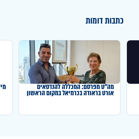
כתבות דומות
מה"ט מפרסם: המכללה להנדסאים
מילואי
אורט בראודה בכרמיאל במקום הראשון
באחוז המדופלמים לשנה"ל תשפ"ה