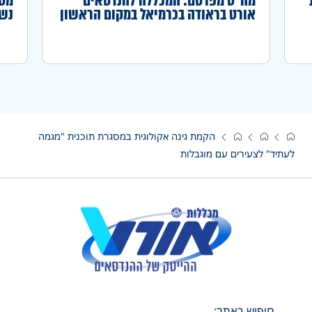
מה"ט מפרסם: המכללה להנדסאים
מסע
אורט בראודה בכרמיאל במקום הראשון
נשכ
באחוז המדופלמים לשנה"ל תשפ"ה
הקמת גינה אקולוגית במסגרת תוכנית "מגמה
לעתיד" לצעירים עם מוגבלות
חיפוש באתר: