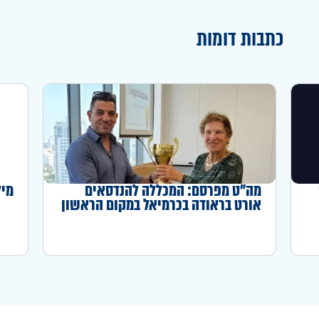
כתבות דומות
מה"ט מפרסם: המכללה להנדסאים
מיל
אורט בראודה בכרמיאל במקום הראשון
באחוז המדופלמים לשנה"ל תשפ"ה