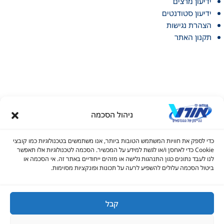
ידיעון מרצים
ידיעון סטודנטים
הצהרת נגישות
תקנון האתר
ניהול הסכמה
דל טקסט
כדי לספק את חוויות המשתמש הטובות ביותר, אנו משתמשים בטכנולוגיות כמו קובצי
דל טקסט
Cookie כדי לאחסן ו/או לגשת למידע על המכשיר. הסכמה לטכנולוגיות אלו תאפשר
© כל הזכויות שמורות למכללות אורט 2026
לנו לעבד נתונים כגון התנהגות גלישה או מזהים ייחודיים באתר זה. אי הסכמה או
ים
ביטול הסכמה עלולים להשפיע לרעה על תכונות ופונקציות מסוימות.
1700-70-22-60
infolead@ort.org.il
קבל
גדול