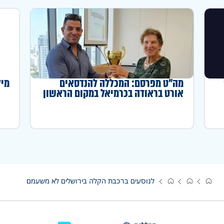
מה"ט מפרסם: המכללה להנדסאים
מיל
אורט בראודה בכרמיאל במקום הראשון
באחוז המדופלמים לשנה"ל תשפ"ה
לנוסעים ברכבת הקלה בירושלים לא משעמם