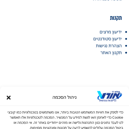
תקנות
ידיעון מרצים
ידיעון סטודנטים
הצהרת נגישות
תקנון האתר
ניהול הסכמה
דל טקסט
כדי לספק את חוויות המשתמש הטובות ביותר, אנו משתמשים בטכנולוגיות כמו קובצי
דל טקסט
Cookie כדי לאחסן ו/או לגשת למידע על המכשיר. הסכמה לטכנולוגיות אלו תאפשר
© כל הזכויות שמורות למכללות אורט 2026
לנו לעבד נתונים כגון התנהגות גלישה או מזהים ייחודיים באתר זה. אי הסכמה או
ים
ביטול הסכמה עלולים להשפיע לרעה על תכונות ופונקציות מסוימות.