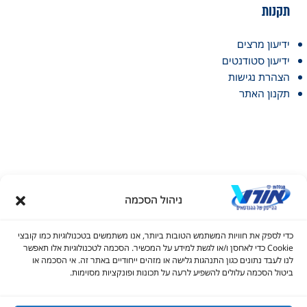
תקנות
ידיעון מרצים
ידיעון סטודנטים
הצהרת נגישות
תקנון האתר
ניהול הסכמה
דל טקסט
כדי לספק את חוויות המשתמש הטובות ביותר, אנו משתמשים בטכנולוגיות כמו קובצי
דל טקסט
Cookie כדי לאחסן ו/או לגשת למידע על המכשיר. הסכמה לטכנולוגיות אלו תאפשר
© כל הזכויות שמורות למכללות אורט 2026
לנו לעבד נתונים כגון התנהגות גלישה או מזהים ייחודיים באתר זה. אי הסכמה או
ים
ביטול הסכמה עלולים להשפיע לרעה על תכונות ופונקציות מסוימות.