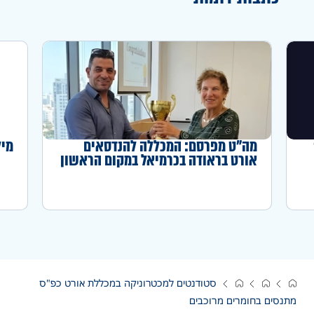
מה"ט מפרסם: המכללה להנדסאים
מיל
אורט בראודה בכרמיאל במקום הראשון
באחוז המדופלמים לשנה"ל תשפ"ה
סטודנטים למכטרוניקה במכללת אורט כפ"ס
מתנסים בחומרים מרוכבים