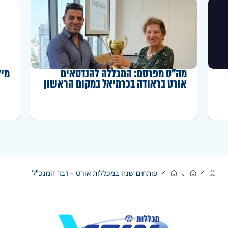
מה"ט מפרסם: המכללה להנדסאים
מיל
אורט בראודה בכרמיאל במקום הראשון
באחוז המדופלמים לשנה"ל תשפ"ה
פותחים שנה במכללות אורט – דבר המנכ"ל