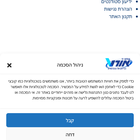
ידיעון סטודנטים
הצהרת נגישות
תקנון האתר
ניהול הסכמה
דל טקסט
כדי לספק את חוויות המשתמש הטובות ביותר, אנו משתמשים בטכנולוגיות כמו קובצי
דל טקסט
Cookie כדי לאחסן ו/או לגשת למידע על המכשיר. הסכמה לטכנולוגיות אלו תאפשר
© כל הזכויות שמורות למכללות אורט 2026
לנו לעבד נתונים כגון התנהגות גלישה או מזהים ייחודיים באתר זה. אי הסכמה או
ים
ביטול הסכמה עלולים להשפיע לרעה על תכונות ופונקציות מסוימות.
1700-70-22-60
infolead@ort.org.il
קבל
גדול
דחה
יאה