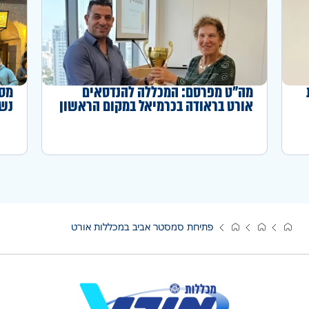
מה"ט מפרסם: המכללה להנדסאים
מסע
אורט בראודה בכרמיאל במקום הראשון
נשכ
באחוז המדופלמים לשנה"ל תשפ"ה
פתיחת סמסטר אביב במכללות אורט