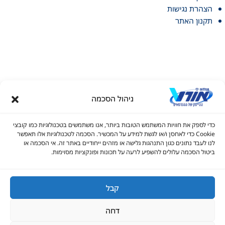
הצהרת נגישות
תקנון האתר
ניהול הסכמה
דל טקסט
כדי לספק את חוויות המשתמש הטובות ביותר, אנו משתמשים בטכנולוגיות כמו קובצי
דל טקסט
Cookie כדי לאחסן ו/או לגשת למידע על המכשיר. הסכמה לטכנולוגיות אלו תאפשר
© כל הזכויות שמורות למכללות אורט 2026
לנו לעבד נתונים כגון התנהגות גלישה או מזהים ייחודיים באתר זה. אי הסכמה או
ים
ביטול הסכמה עלולים להשפיע לרעה על תכונות ופונקציות מסוימות.
1700-70-22-60
infolead@ort.org.il
קבל
גדול
דחה
יאה