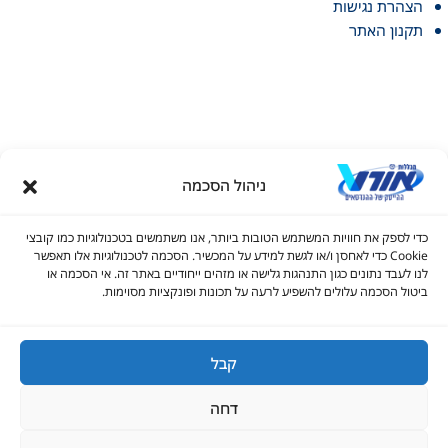
הצהרת נגישות
תקנון האתר
ניהול הסכמה
דל טקסט
כדי לספק את חוויות המשתמש הטובות ביותר, אנו משתמשים בטכנולוגיות כמו קובצי
דל טקסט
Cookie כדי לאחסן ו/או לגשת למידע על המכשיר. הסכמה לטכנולוגיות אלו תאפשר
© כל הזכויות שמורות למכללות אורט 2026
לנו לעבד נתונים כגון התנהגות גלישה או מזהים ייחודיים באתר זה. אי הסכמה או
ים
ביטול הסכמה עלולים להשפיע לרעה על תכונות ופונקציות מסוימות.
1700-70-22-60
infolead@ort.org.il
קבל
גדול
דחה
יאה