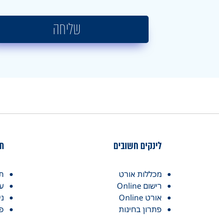
שליחה
לינקים חשובים
תח
מכללות אורט
תו
רישום Online
עי
אורט Online
ני
פתרון בחינות
פר